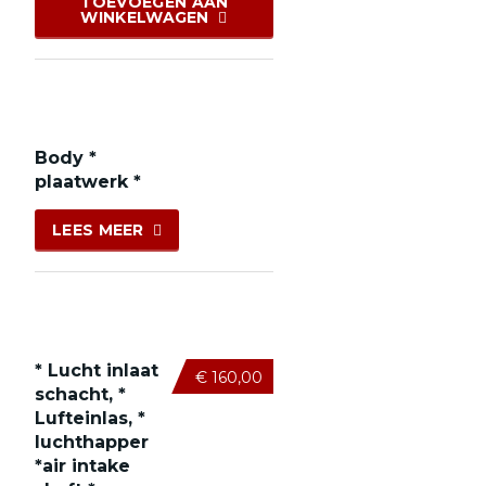
TOEVOEGEN AAN
WINKELWAGEN
Body *
plaatwerk *
LEES MEER
* Lucht inlaat
€
160,00
schacht, *
Lufteinlas, *
luchthapper
*air intake