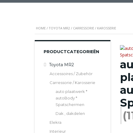
HOME
/
TOYOTA MR2
/ CARRESSORIE / KAROSSERIE
PRODUCTCATEGORIEËN
au
Toyota MR2
pl
Accessoires / Zubehör
Carressorie / Karosserie
au
auto plaatwerk *
autoBody *
S
Spatschermen
(1
Dak , dakdelen
Elekra
Interieur