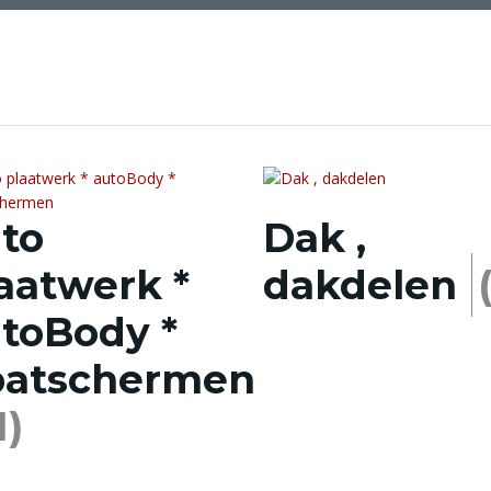
to
Dak ,
aatwerk *
dakdelen
toBody *
patschermen
1)