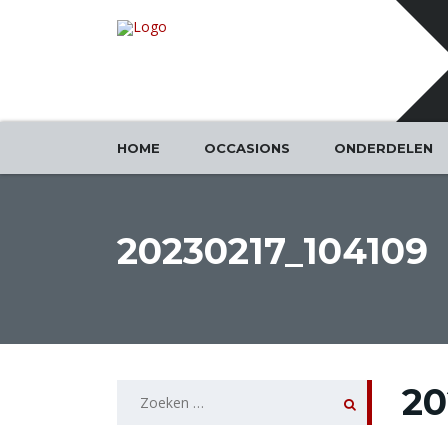
HOME
OCCASIONS
ONDERDELEN
20230217_104109
Zoeken
20
naar: