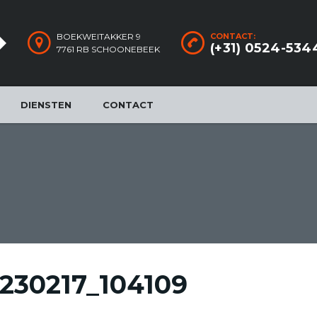
BOEKWEITAKKER 9
CONTACT:
(+31) 0524-534
7761 RB SCHOONEBEEK
DIENSTEN
CONTACT
230217_104109