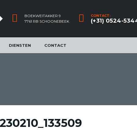
BOEKWEITAKKER 9
CONTACT:
(+31) 0524-534
7761 RB SCHOONEBEEK
DIENSTEN
CONTACT
230210_133509