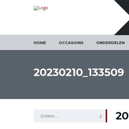
HOME
OCCASIONS
ONDERDELEN
20230210_133509
Zoeken
20
naar: